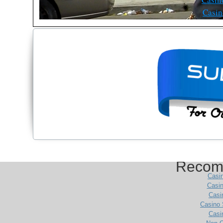
Recom
Casin
Casi
Casi
Casino 
Casi